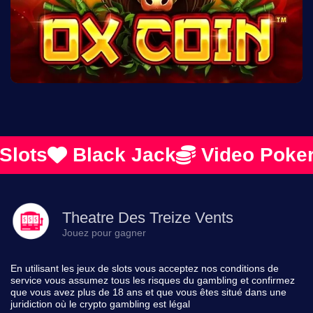
ots
Black Jack
Video Poker
Theatre Des Treize Vents
Jouez pour gagner
En utilisant les jeux de slots vous acceptez nos conditions de
service vous assumez tous les risques du gambling et confirmez
que vous avez plus de 18 ans et que vous êtes situé dans une
juridiction où le crypto gambling est légal