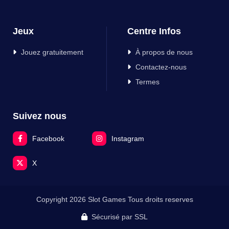
Jeux
Centre Infos
Jouez gratuitement
À propos de nous
Contactez-nous
Termes
Suivez nous
Facebook
Instagram
X
Copyright 2026 Slot Games Tous droits reserves
Sécurisé par SSL