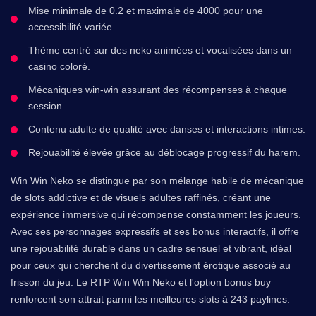
Mise minimale de 0.2 et maximale de 4000 pour une
accessibilité variée.
Thème centré sur des neko animées et vocalisées dans un
casino coloré.
Mécaniques win-win assurant des récompenses à chaque
session.
Contenu adulte de qualité avec danses et interactions intimes.
Rejouabilité élevée grâce au déblocage progressif du harem.
Win Win Neko se distingue par son mélange habile de mécanique
de slots addictive et de visuels adultes raffinés, créant une
expérience immersive qui récompense constamment les joueurs.
Avec ses personnages expressifs et ses bonus interactifs, il offre
une rejouabilité durable dans un cadre sensuel et vibrant, idéal
pour ceux qui cherchent du divertissement érotique associé au
frisson du jeu. Le RTP Win Win Neko et l'option bonus buy
renforcent son attrait parmi les meilleures slots à 243 paylines.