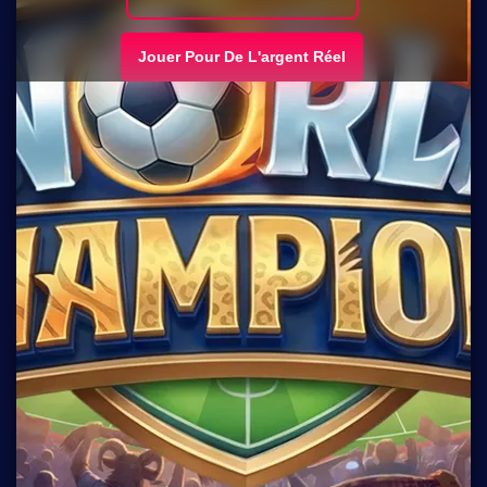
Jouer Pour De L'argent Réel