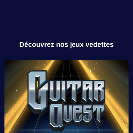
Découvrez nos jeux vedettes