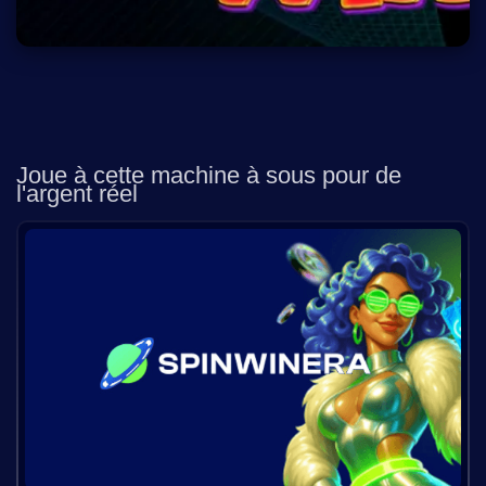
Joue à cette machine à sous pour de
l'argent réel