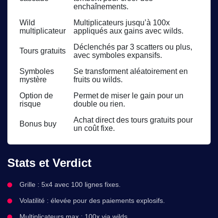
enchaînements.
Wild
Multiplicateurs jusqu’à 100x
multiplicateur
appliqués aux gains avec wilds.
Déclenchés par 3 scatters ou plus,
Tours gratuits
avec symboles expansifs.
Symboles
Se transforment aléatoirement en
mystère
fruits ou wilds.
Option de
Permet de miser le gain pour un
risque
double ou rien.
Achat direct des tours gratuits pour
Bonus buy
un coût fixe.
Stats et Verdict
Grille : 5x4 avec 100 lignes fixes.
Volatilité : élevée pour des paiements explosifs.
Multiplicateurs max : 100x via wilds.