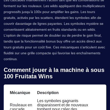
Les cascades maintiennent l’action tant que les combinaisons se
forment sur les rouleaux. Les wilds appliquent des multiplicateurs
progressifs jusqu’à 100x pour amplifier les gains. Les tours
gratuits, activés par les scatters, étendent les symboles afin de
couvrir davantage de lignes payantes. Les symboles mystère se
convertissent aléatoirement en fruits standards ou en wilds.
L’option de risque permet de doubler ou de perdre le gain final,
tandis que la fonctionnalité bonus buy offre un accès direct aux
tours gratuits pour un coût fixe. Ces mécaniques s’articulent avec
fluidité sur une grille compacte qui favorise les enchaînements
continus.
Comment jouer à la machine à sous
100 Fruitata Wins
Mécanique
Description
Les symboles gagnants
Rouleaux en
disparaissent et de nouveaux
cascade
tombent pour créer des