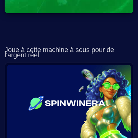
Joue à cette machine à sous pour de
l'argent réel