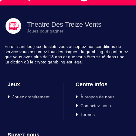
Theatre Des Treize Vents
Jouez pour gagner
En utilisant les jeux de slots vous acceptez nos conditions de
service vous assumez tous les risques du gambling et confirmez
que vous avez plus de 18 ans et que vous êtes situé dans une
juridiction où le crypto gambling est légal
Jeux
Centre Infos
Jouez gratuitement
À propos de nous
Contactez-nous
Termes
Suivez nous