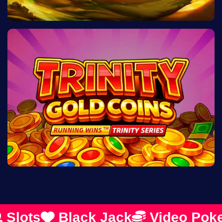
lots
Black Jack
Video Poker