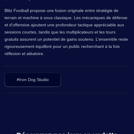
Blitz Football propose une fusion originale entre stratégie de
terrain et machine à sous classique. Les mécaniques de défense
et d’offensive ajoutent une profondeur tactique appréciable aux
sessions courtes, tandis que les multiplicateurs et les tours
gratuits assurent un potentiel de gains soutenu. L’ensemble reste
rigoureusement équilibré pour un public recherchant à la fois
réflexion et aléatoire.
#Iron Dog Studio