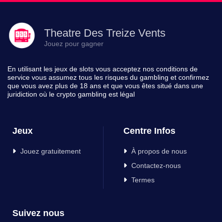
Theatre Des Treize Vents
Jouez pour gagner
En utilisant les jeux de slots vous acceptez nos conditions de
service vous assumez tous les risques du gambling et confirmez
que vous avez plus de 18 ans et que vous êtes situé dans une
juridiction où le crypto gambling est légal
Jeux
Centre Infos
Jouez gratuitement
À propos de nous
Contactez-nous
Termes
Suivez nous