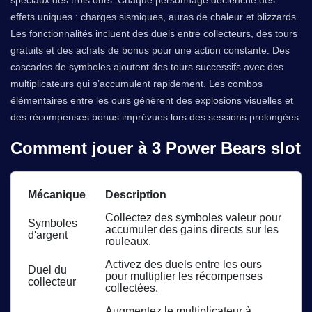
spéciaux des trois ours. Chaque personnage déclenche des
effets uniques : charges sismiques, auras de chaleur et blizzards.
Les fonctionnalités incluent des duels entre collecteurs, des tours
gratuits et des achats de bonus pour une action constante. Des
cascades de symboles ajoutent des tours successifs avec des
multiplicateurs qui s’accumulent rapidement. Les combos
élémentaires entre les ours génèrent des explosions visuelles et
des récompenses bonus imprévues lors des sessions prolongées.
Comment jouer à 3 Power Bears slot
Mécanique
Description
Collectez des symboles valeur pour
Symboles
accumuler des gains directs sur les
d'argent
rouleaux.
Activez des duels entre les ours
Duel du
pour multiplier les récompenses
collecteur
collectées.
Augmentez le multiplicateur à