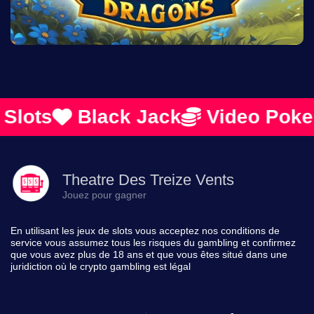
lots
Black Jack
Video Poker
Theatre Des Treize Vents
Jouez pour gagner
En utilisant les jeux de slots vous acceptez nos conditions de
service vous assumez tous les risques du gambling et confirmez
que vous avez plus de 18 ans et que vous êtes situé dans une
juridiction où le crypto gambling est légal