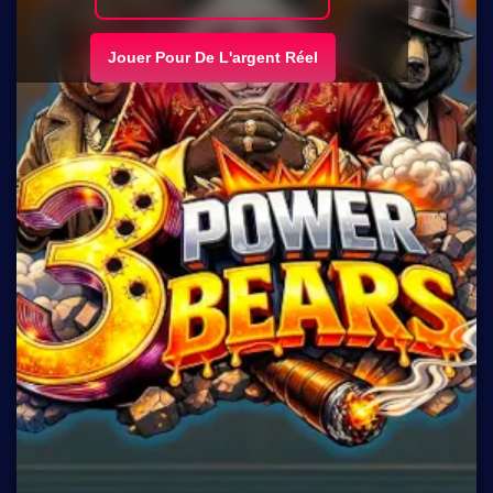
Jouer Pour De L'argent Réel