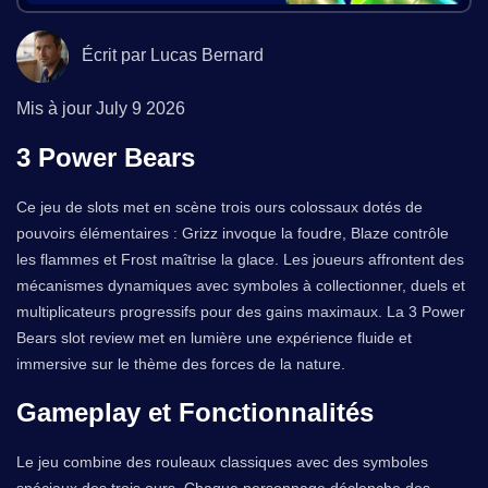
Écrit par Lucas Bernard
Mis à jour
July 9 2026
3 Power Bears
Ce jeu de slots met en scène trois ours colossaux dotés de
pouvoirs élémentaires : Grizz invoque la foudre, Blaze contrôle
les flammes et Frost maîtrise la glace. Les joueurs affrontent des
mécanismes dynamiques avec symboles à collectionner, duels et
multiplicateurs progressifs pour des gains maximaux. La 3 Power
Bears slot review met en lumière une expérience fluide et
immersive sur le thème des forces de la nature.
Gameplay et Fonctionnalités
Le jeu combine des rouleaux classiques avec des symboles