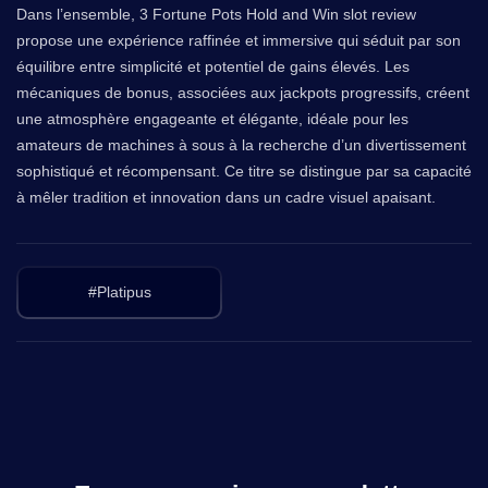
Dans l’ensemble, 3 Fortune Pots Hold and Win slot review
propose une expérience raffinée et immersive qui séduit par son
équilibre entre simplicité et potentiel de gains élevés. Les
mécaniques de bonus, associées aux jackpots progressifs, créent
une atmosphère engageante et élégante, idéale pour les
amateurs de machines à sous à la recherche d’un divertissement
sophistiqué et récompensant. Ce titre se distingue par sa capacité
à mêler tradition et innovation dans un cadre visuel apaisant.
#Platipus