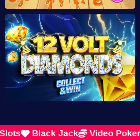
ots
Black Jack
Video Poker