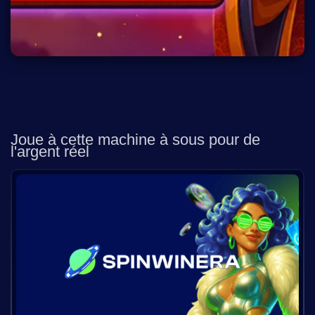
Joue à cette machine à sous pour de
l'argent réel