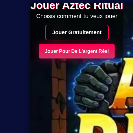
Jouer Aztec Ritual
Choisis comment tu veux jouer
Jouer Gratuitement
Jouer Pour De L'argent Réel