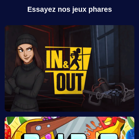
Essayez nos jeux phares