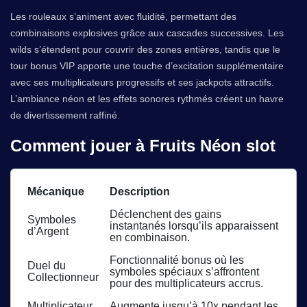
Les rouleaux s’animent avec fluidité, permettant des
combinaisons explosives grâce aux cascades successives. Les
wilds s’étendent pour couvrir des zones entières, tandis que le
tour bonus VIP apporte une touche d’excitation supplémentaire
avec ses multiplicateurs progressifs et ses jackpots attractifs.
L’ambiance néon et les effets sonores rythmés créent un havre
de divertissement raffiné.
Comment jouer à Fruits Néon slot
Mécanique
Description
Déclenchent des gains
Symboles
instantanés lorsqu’ils apparaissent
d’Argent
en combinaison.
Fonctionnalité bonus où les
Duel du
symboles spéciaux s’affrontent
Collectionneur
pour des multiplicateurs accrus.
Multiplicateur
Augmente jusqu’à 10x pendant les