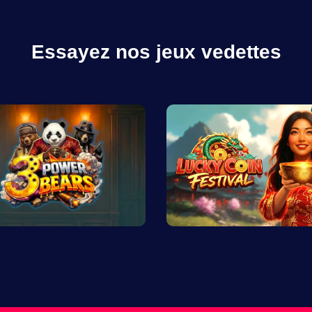
Essayez nos jeux vedettes