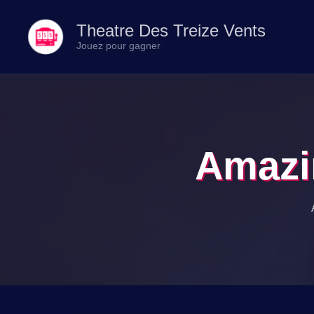
Theatre Des Treize Vents
Jouez pour gagner
Amazi