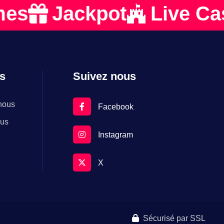
Jackpot
Live Casin
os
Suivez nous
nous
Facebook
ous
Instagram
X
Sécurisé par SSL