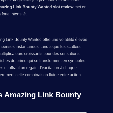
azing Link Bounty Wanted slot review
met en
orte intensité.
 Link Bounty Wanted offre une volatilité élevée
penses instantanées, tandis que les scatters
ltiplicateurs croissants pour des sensations
fiches de prime qui se transforment en symboles
s et offrant un regain d’excitation à chaque
ièrement cette combinaison fluide entre action
s Amazing Link Bounty