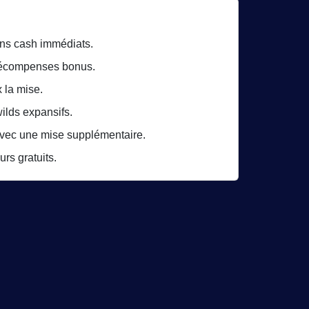
ins cash immédiats.
récompenses bonus.
 la mise.
ilds expansifs.
vec une mise supplémentaire.
rs gratuits.