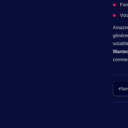
Fonc
Vola
Amazing
généreu
volatil
Wante
comme u
#Spi