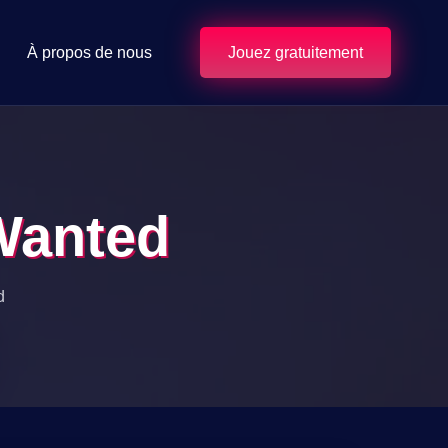
À propos de nous
Jouez gratuitement
Wanted
d