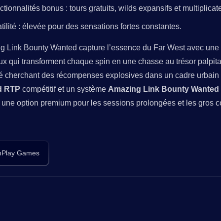
tionnalités bonus : tours gratuits, wilds expansifs et multiplica
tilité : élevée pour des sensations fortes constantes.
 Link Bounty Wanted capture l’essence du Far West avec une 
x qui transforment chaque spin en une chasse au trésor palpitan
ité cherchant des récompenses explosives dans un cadre urbain
d RTP
compétitif et un système
Amazing Link Bounty Wanted
ne option premium pour les sessions prolongées et les gros 
nPlay Games