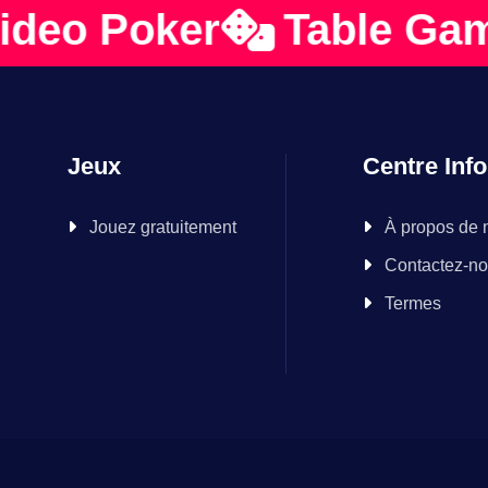
o Poker
Table Games
Jeux
Centre Inf
Jouez gratuitement
À propos de 
Contactez-n
Termes