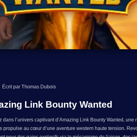
Écrit par Thomas Dubois
zing Link Bounty Wanted
 dans l’univers captivant d’Amazing Link Bounty Wanted, une 
s propulse au cœur d’une aventure western haute tension. Revol
nt pour des gains explosifs via le mécanisme de liaison, des ja