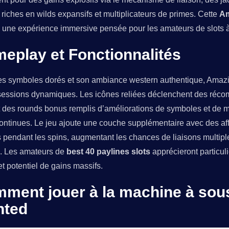
s riches en wilds expansifs et multiplicateurs de primes. Cette
Am
 une expérience immersive pensée pour les amateurs de slots à f
eplay et Fonctionnalités
s symboles dorés et son ambiance western authentique, Amazing
sessions dynamiques. Les icônes reliées déclenchent des récom
 des rounds bonus remplis d’améliorations de symboles et de mu
continues. Le jeu ajoute une couche supplémentaire avec des af
s pendant les spins, augmentant les chances de liaisons multiple
n. Les amateurs de
best 40 paylines slots
apprécieront particul
et potentiel de gains massifs.
ment jouer à la machine à sou
ted