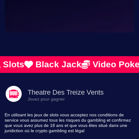
lots
Black Jack
Video Poker
Theatre Des Treize Vents
Jouez pour gagner
En utilisant les jeux de slots vous acceptez nos conditions de
service vous assumez tous les risques du gambling et confirmez
que vous avez plus de 18 ans et que vous êtes situé dans une
juridiction où le crypto gambling est légal