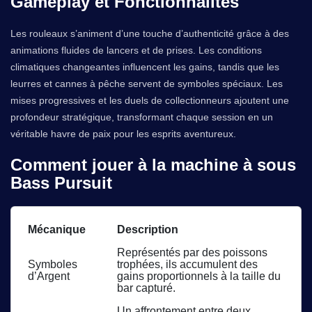
Gameplay et Fonctionnalités
Les rouleaux s’animent d’une touche d’authenticité grâce à des
animations fluides de lancers et de prises. Les conditions
climatiques changeantes influencent les gains, tandis que les
leurres et cannes à pêche servent de symboles spéciaux. Les
mises progressives et les duels de collectionneurs ajoutent une
profondeur stratégique, transformant chaque session en un
véritable havre de paix pour les esprits aventureux.
Comment jouer à la machine à sous
Bass Pursuit
Mécanique
Description
Représentés par des poissons
Symboles
trophées, ils accumulent des
d’Argent
gains proportionnels à la taille du
bar capturé.
Un affrontement entre deux