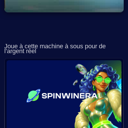
Joue à cette machine à sous pour de
l'argent réel