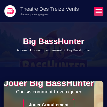
Theatre Des Treize Vents
Jouez pour gagner
Big BassHunter
Accueil
Jouez gratuitement
Big BassHunter
Jouer Big BassHunter
Choisis comment tu veux jouer
Jouer Gratuitement