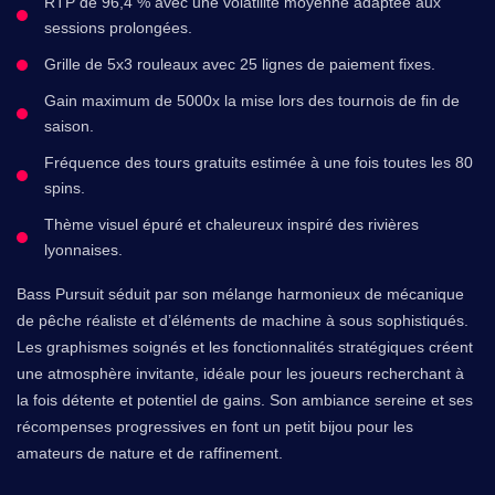
RTP de 96,4 % avec une volatilité moyenne adaptée aux
sessions prolongées.
Grille de 5x3 rouleaux avec 25 lignes de paiement fixes.
Gain maximum de 5000x la mise lors des tournois de fin de
saison.
Fréquence des tours gratuits estimée à une fois toutes les 80
spins.
Thème visuel épuré et chaleureux inspiré des rivières
lyonnaises.
Bass Pursuit séduit par son mélange harmonieux de mécanique
de pêche réaliste et d’éléments de machine à sous sophistiqués.
Les graphismes soignés et les fonctionnalités stratégiques créent
une atmosphère invitante, idéale pour les joueurs recherchant à
la fois détente et potentiel de gains. Son ambiance sereine et ses
récompenses progressives en font un petit bijou pour les
amateurs de nature et de raffinement.