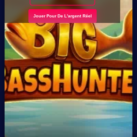
Jouer Pour De L'argent Réel