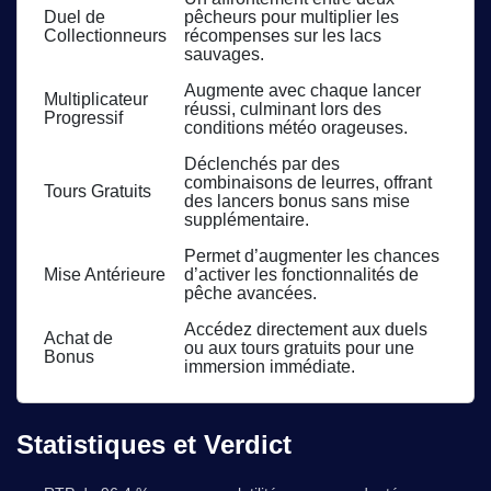
Duel de
pêcheurs pour multiplier les
Collectionneurs
récompenses sur les lacs
sauvages.
Augmente avec chaque lancer
Multiplicateur
réussi, culminant lors des
Progressif
conditions météo orageuses.
Déclenchés par des
combinaisons de leurres, offrant
Tours Gratuits
des lancers bonus sans mise
supplémentaire.
Permet d’augmenter les chances
Mise Antérieure
d’activer les fonctionnalités de
pêche avancées.
Accédez directement aux duels
Achat de
ou aux tours gratuits pour une
Bonus
immersion immédiate.
Statistiques et Verdict