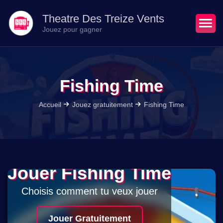
Theatre Des Treize Vents
Jouez pour gagner
Fishing Time
Accueil
Jouez gratuitement
Fishing Time
Jouer Fishing Time
Choisis comment tu veux jouer
Jouer Gratuitement