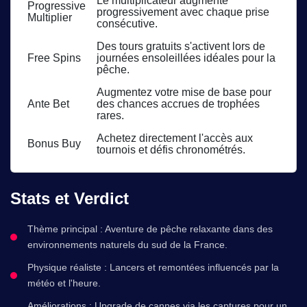
Le multiplicateur augmente
Progressive
progressivement avec chaque prise
Multiplier
consécutive.
Des tours gratuits s'activent lors de
Free Spins
journées ensoleillées idéales pour la
pêche.
Augmentez votre mise de base pour
Ante Bet
des chances accrues de trophées
rares.
Achetez directement l'accès aux
Bonus Buy
tournois et défis chronométrés.
Stats et Verdict
Thème principal : Aventure de pêche relaxante dans des
environnements naturels du sud de la France.
Physique réaliste : Lancers et remontées influencés par la
météo et l'heure.
Améliorations : Upgrade de cannes via les captures pour un