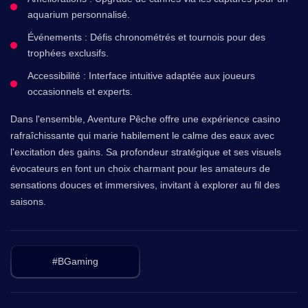
aquarium personnalisé.
Événements : Défis chronométrés et tournois pour des
trophées exclusifs.
Accessibilité : Interface intuitive adaptée aux joueurs
occasionnels et experts.
Dans l'ensemble, Aventure Pêche offre une expérience casino
rafraîchissante qui marie habilement le calme des eaux avec
l'excitation des gains. Sa profondeur stratégique et ses visuels
évocateurs en font un choix charmant pour les amateurs de
sensations douces et immersives, invitant à explorer au fil des
saisons.
#BGaming