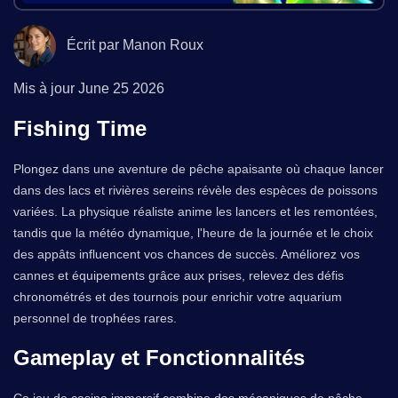
Écrit par Manon Roux
Mis à jour
June 25 2026
Fishing Time
Plongez dans une aventure de pêche apaisante où chaque lancer
dans des lacs et rivières sereins révèle des espèces de poissons
variées. La physique réaliste anime les lancers et les remontées,
tandis que la météo dynamique, l'heure de la journée et le choix
des appâts influencent vos chances de succès. Améliorez vos
cannes et équipements grâce aux prises, relevez des défis
chronométrés et des tournois pour enrichir votre aquarium
personnel de trophées rares.
Gameplay et Fonctionnalités