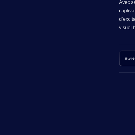
Avec se
captiva
d’excit
visuel 
#Gre