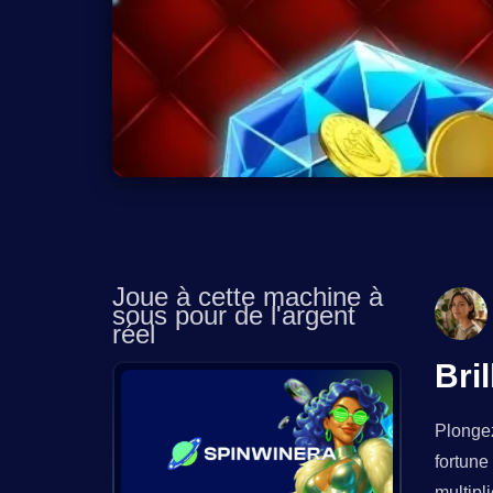
Joue à cette machine à
sous pour de l'argent
réel
Bri
Plongez
fortune
multipl