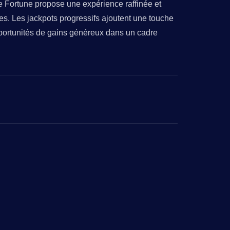
e Fortune propose une expérience raffinée et
s. Les jackpots progressifs ajoutent une touche
opportunités de gains généreux dans un cadre