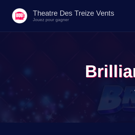
Theatre Des Treize Vents
Jouez pour gagner
Brilli