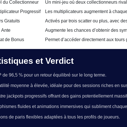
l du Collectionneur
Un mini-jeu où deux collectionneurs rival
iplicateur Progressif
Les multiplicateurs augmentent à chaque
s Gratuits
Activés par trois scatter ou plus, avec de
i Ante
Augmente les chances d’obtenir des symb
at de Bonus
Permet d’accéder directement aux tours g
tistiques et Verdict
de 96,5 % pour un retour équilibré sur le long terme.
atilité moyenne à élevée, idéale pour des sessions riches en su
re jackpots progressifs offrant des gains potentiellement massif
phismes fluides et animations immersives qui subliment chaque 
ons de paris flexibles adaptées à tous les profils de joueurs.