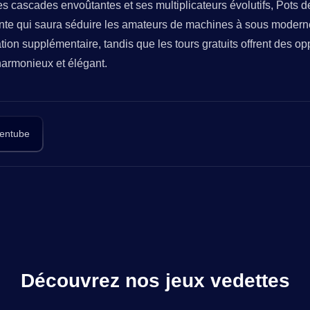
s cascades envoûtantes et ses multiplicateurs évolutifs, Pots d
nte qui saura séduire les amateurs de machines à sous moderne
ation supplémentaire, tandis que les tours gratuits offrent des 
harmonieux et élégant.
entube
Découvrez nos jeux vedettes