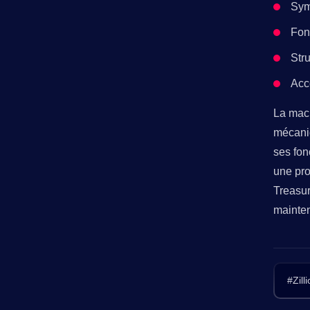
Symb
Fonc
Str
Acce
La mach
mécaniq
ses fon
une pro
Treasur
mainten
#Zil