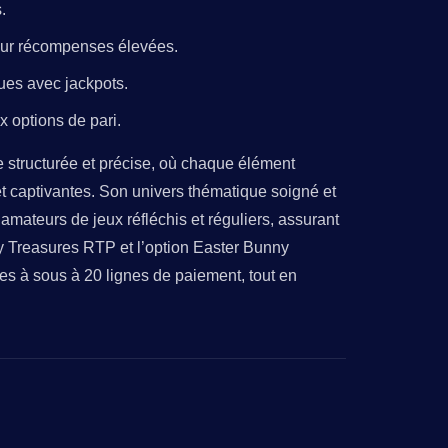
.
 pour récompenses élevées.
ues avec jackpots.
 options de pari.
structurée et précise, où chaque élément
et captivantes. Son univers thématique soigné et
amateurs de jeux réfléchis et réguliers, assurant
ny Treasures RTP et l’option Easter Bunny
es à sous à 20 lignes de paiement, tout en