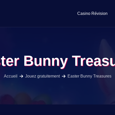
Casino Révision
ter Bunny Treas
Accueil
Jouez gratuitement
Easter Bunny Treasures