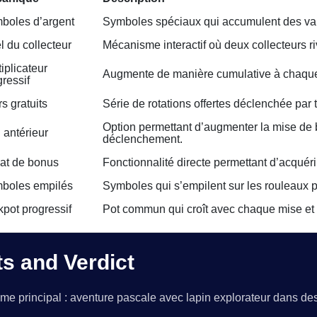
boles d’argent
Symboles spéciaux qui accumulent des vale
l du collecteur
Mécanisme interactif où deux collecteurs ri
iplicateur
Augmente de manière cumulative à chaqu
ressif
s gratuits
Série de rotations offertes déclenchée par 
Option permettant d’augmenter la mise de
 antérieur
déclenchement.
at de bonus
Fonctionnalité directe permettant d’acquéri
boles empilés
Symboles qui s’empilent sur les rouleaux p
kpot progressif
Pot commun qui croît avec chaque mise et 
ts and Verdict
me principal : aventure pascale avec lapin explorateur dans des