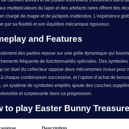
ux multiplicateurs du lapin et des artefacts rares offrent des r
ier chargé de magie et de jackpots inattendus. L’expérience glo
ue par sa fluidité et son équilibre mécanique rigoureux.
eplay and Features
ulement des parties repose sur une grille dynamique qui favor
hements fréquents de fonctionnalités spéciales. Des symboles d’
qu’un duel du collecteur oppose deux mécanismes rivaux pour ma
 à chaque combinaison successive, et l’option d’achat de bonu
, un système de symboles empilés ajoute des couches supplémen
 prévisible et surprenante dans sa progression.
 to play Easter Bunny Treasure
anique
Description