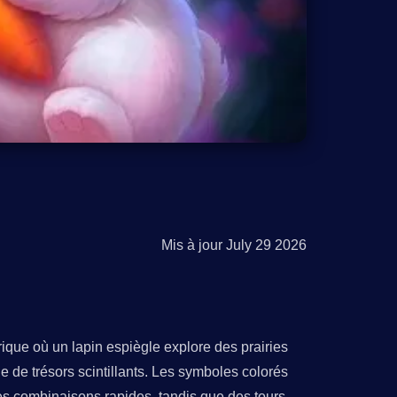
Mis à jour
July 29 2026
que où un lapin espiègle explore des prairies
e de trésors scintillants. Les symboles colorés
es combinaisons rapides, tandis que des tours