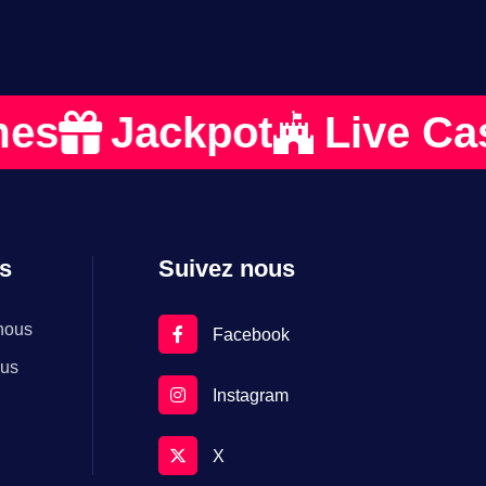
Jackpot
Live Casino
os
Suivez nous
nous
Facebook
ous
Instagram
X