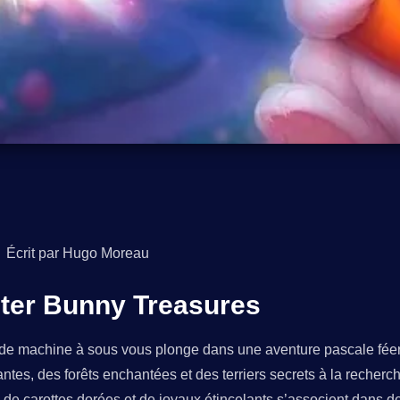
Écrit par Hugo Moreau
ter Bunny Treasures
de machine à sous vous plonge dans une aventure pascale féeri
ntes, des forêts enchantées et des terriers secrets à la recherch
 de carottes dorées et de joyaux étincelants s’associent dans d