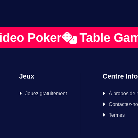
 Poker
Table Games
Jeux
Centre Inf
Jouez gratuitement
À propos de 
Contactez-n
Termes