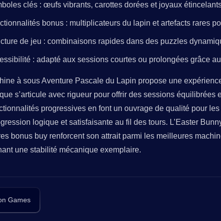
oles clés : œufs vibrants, carottes dorées et joyaux étincelants
tionnalités bonus : multiplicateurs du lapin et artefacts rares
ucture de jeu : combinaisons rapides dans des puzzles dynamiq
ssibilité : adapté aux sessions courtes ou prolongées grâce aux
ine à sous Aventure Pascale du Lapin propose une expérience 
ue s’articule avec rigueur pour offrir des sessions équilibrées 
ctionnalités progressives en font un ouvrage de qualité pour les 
gression logique et satisfaisante au fil des tours. L’Easter Bun
es bonus buy renforcent son attrait parmi les meilleures machin
ant une stabilité mécanique exemplaire.
lion Games