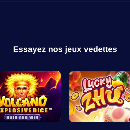
Essayez nos jeux vedettes