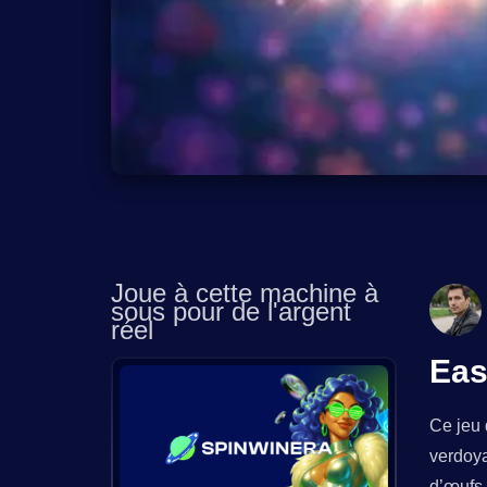
Joue à cette machine à
sous pour de l'argent
réel
Eas
Ce jeu 
verdoya
d’œufs,