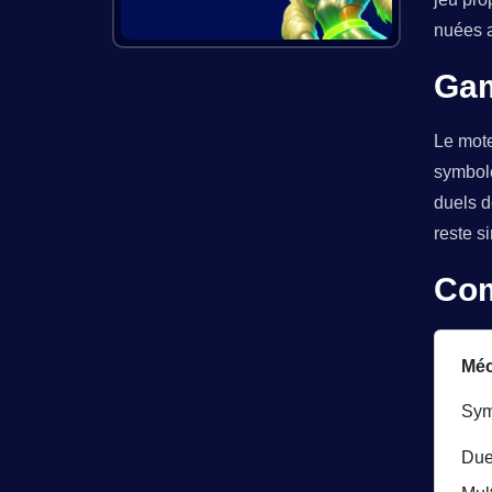
nuées a
Gam
Le mote
symbole
duels d
reste s
Com
Méc
Sym
Due