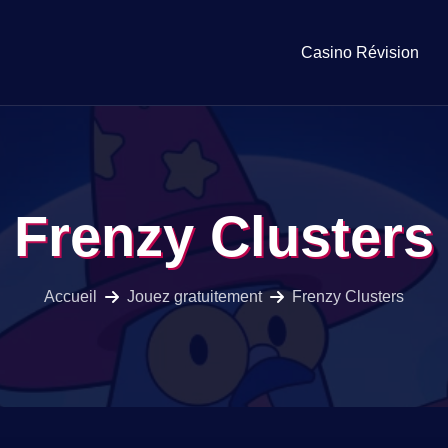
Casino Révision
Frenzy Clusters
Accueil
Jouez gratuitement
Frenzy Clusters