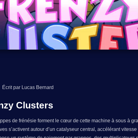
Écrit par Lucas Bernard
nzy Clusters
ppes de frénésie forment le cœur de cette machine à sous à gr
ves s’activent autour d’un catalyseur central, accélérant vitess
pose un système de paiement par grappes, des multiplicateurs pro