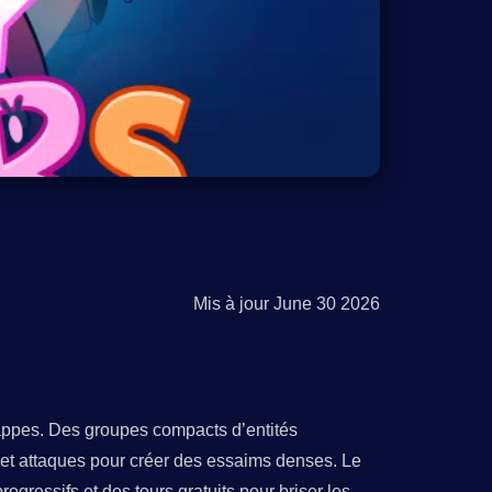
Mis à jour
June 30 2026
appes. Des groupes compacts d’entités
e et attaques pour créer des essaims denses. Le
gressifs et des tours gratuits pour briser les