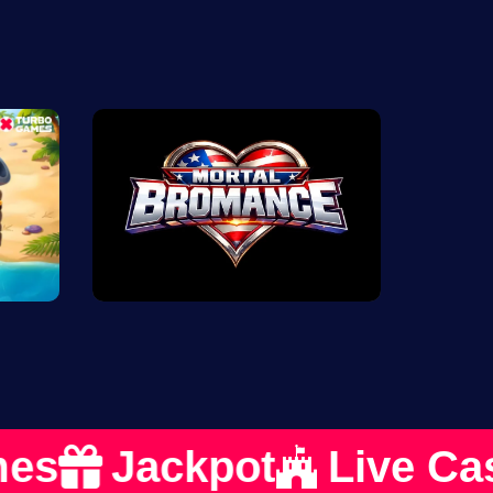
Jackpot
Live Casin