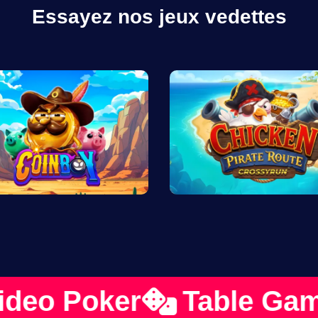
Essayez nos jeux vedettes
o Poker
Table Games