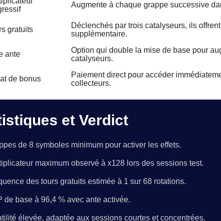
iplicateur
Augmente à chaque grappe successive dan
ressif
Déclenchés par trois catalyseurs, ils offr
s gratuits
supplémentaire.
Option qui double la mise de base pour au
e ante
catalyseurs.
Paiement direct pour accéder immédiatemen
at de bonus
collecteurs.
tistiques et Verdict
ppes de 8 symboles minimum pour activer les effets.
tiplicateur maximum observé à x128 lors des sessions test.
uence des tours gratuits estimée à 1 sur 68 rotations.
 de base à 96,4 % avec ante activée.
tilité élevée, adaptée aux sessions courtes et concentrées.