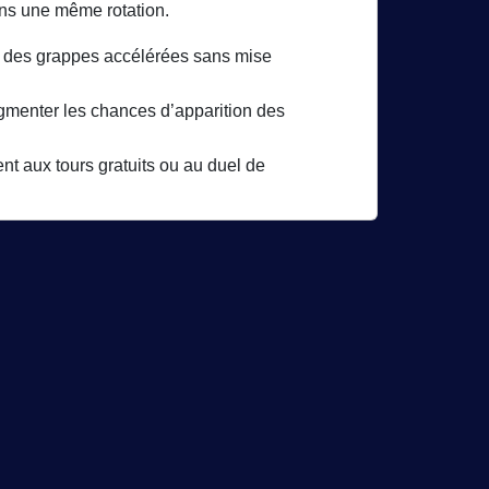
s une même rotation.
ent des grappes accélérées sans mise
gmenter les chances d’apparition des
t aux tours gratuits ou au duel de