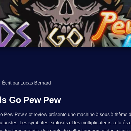
Écrit par Lucas Bernard
s Go Pew Pew
 Pew Pew slot review présente une machine à sous à thème div
uturistes. Les symboles explosifs et les multiplicateurs colorés o
 des tours gratuits, des duels de collectionneurs et des mises