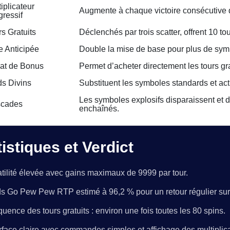
iplicateur
Augmente à chaque victoire consécutive
gressif
s Gratuits
Déclenchés par trois scatter, offrent 10 to
e Anticipée
Double la mise de base pour plus de sym
at de Bonus
Permet d’acheter directement les tours gra
ds Divins
Substituent les symboles standards et act
Les symboles explosifs disparaissent et
cades
enchaînés.
tistiques et Verdict
atilité élevée avec gains maximaux de 9999 par tour.
s Go Pew Pew RTP estimé à 96,2 % pour un retour régulier sur 
uence des tours gratuits : environ une fois toutes les 80 spins.
rface claire avec commandes simples et affichage des multiplic