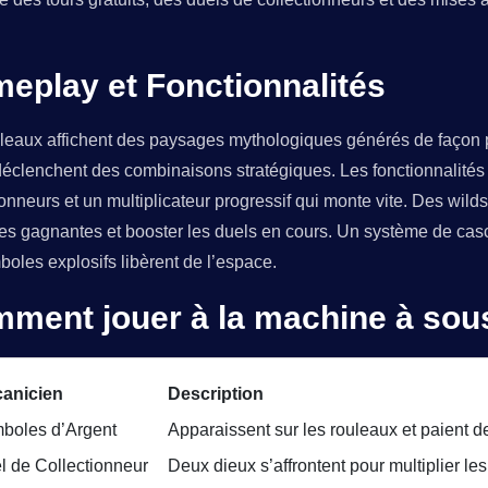
eplay et Fonctionnalités
leaux affichent des paysages mythologiques générés de façon pr
déclenchent des combinaisons stratégiques. Les fonctionnalités
ionneurs et un multiplicateur progressif qui monte vite. Des wil
nes gagnantes et booster les duels en cours. Un système de ca
boles explosifs libèrent de l’espace.
ment jouer à la machine à so
anicien
Description
boles d’Argent
Apparaissent sur les rouleaux et paient d
l de Collectionneur
Deux dieux s’affrontent pour multiplier les