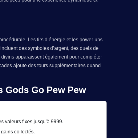
océdurale. Les tirs d’énergie et les power-ups
 incluent des symboles d’argent, des duels de
ds divins apparaissent également pour compléter
scades ajoute des tours supplémentaires quand
us Gods Go Pew Pew
es valeurs fixes jusqu’à 9999.
 gains collectés.