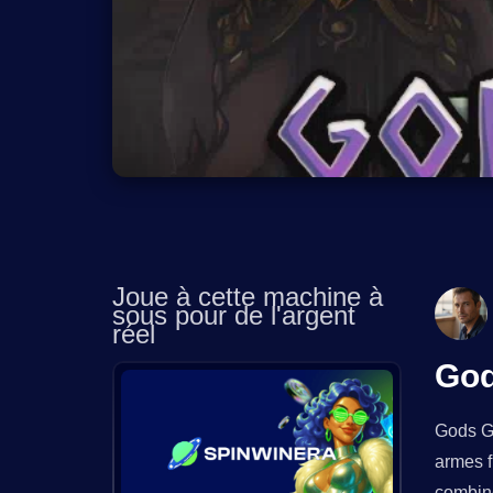
Joue à cette machine à
sous pour de l'argent
réel
God
Gods Go
armes f
combine