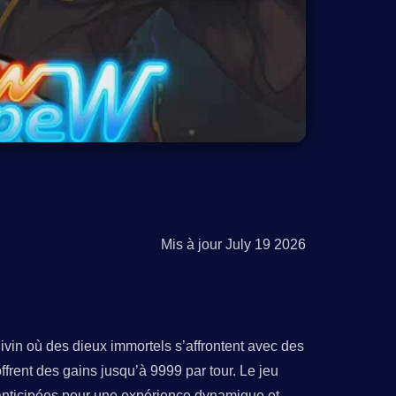
Mis à jour
July 19 2026
in où des dieux immortels s’affrontent avec des
ffrent des gains jusqu’à 9999 par tour. Le jeu
 anticipées pour une expérience dynamique et