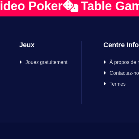
o Poker
Table Games
Jeux
Centre Inf
Jouez gratuitement
À propos de 
Contactez-n
Termes