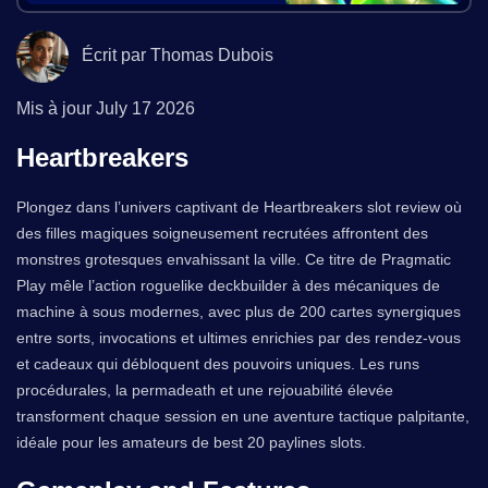
Écrit par Thomas Dubois
Mis à jour
July 17 2026
Heartbreakers
Plongez dans l’univers captivant de Heartbreakers slot review où
des filles magiques soigneusement recrutées affrontent des
monstres grotesques envahissant la ville. Ce titre de Pragmatic
Play mêle l’action roguelike deckbuilder à des mécaniques de
machine à sous modernes, avec plus de 200 cartes synergiques
entre sorts, invocations et ultimes enrichies par des rendez-vous
et cadeaux qui débloquent des pouvoirs uniques. Les runs
procédurales, la permadeath et une rejouabilité élevée
transforment chaque session en une aventure tactique palpitante,
idéale pour les amateurs de best 20 paylines slots.