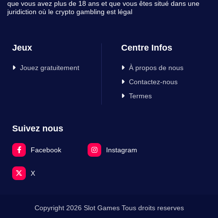
que vous avez plus de 18 ans et que vous êtes situé dans une
juridiction où le crypto gambling est légal
Jeux
Centre Infos
Jouez gratuitement
À propos de nous
Contactez-nous
Termes
Suivez nous
Facebook
Instagram
X
Copyright 2026 Slot Games Tous droits reserves