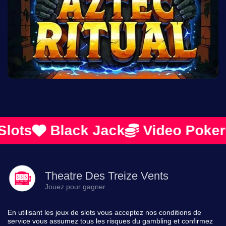
ots
Black Jack
Video Poker
Theatre Des Treize Vents
Jouez pour gagner
En utilisant les jeux de slots vous acceptez nos conditions de
service vous assumez tous les risques du gambling et confirmez