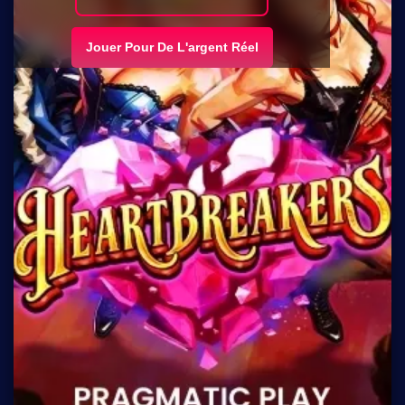
Jouer Pour De L'argent Réel