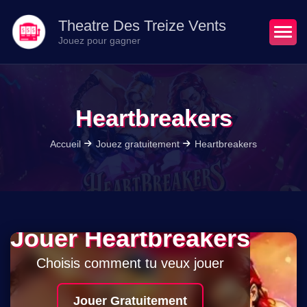
Theatre Des Treize Vents
Jouez pour gagner
Heartbreakers
Accueil
Jouez gratuitement
Heartbreakers
Jouer Heartbreakers
Choisis comment tu veux jouer
Jouer Gratuitement