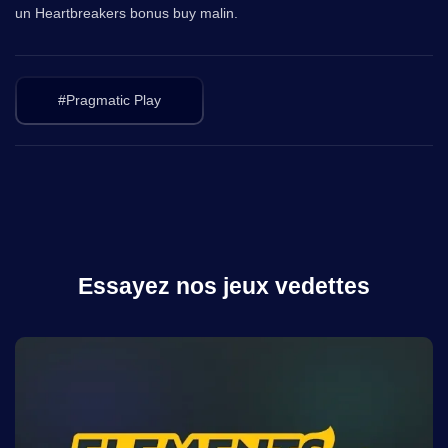
un Heartbreakers bonus buy malin.
#Pragmatic Play
Essayez nos jeux vedettes