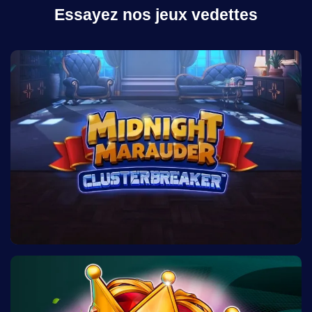
Essayez nos jeux vedettes