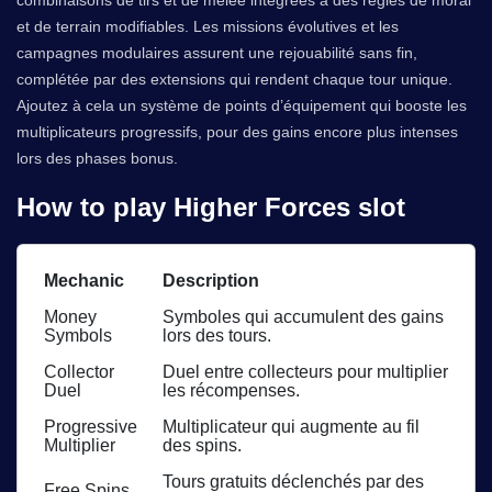
combinaisons de tirs et de mêlée intégrées à des règles de moral
et de terrain modifiables. Les missions évolutives et les
campagnes modulaires assurent une rejouabilité sans fin,
complétée par des extensions qui rendent chaque tour unique.
Ajoutez à cela un système de points d’équipement qui booste les
multiplicateurs progressifs, pour des gains encore plus intenses
lors des phases bonus.
How to play Higher Forces slot
Mechanic
Description
Money
Symboles qui accumulent des gains
Symbols
lors des tours.
Collector
Duel entre collecteurs pour multiplier
Duel
les récompenses.
Progressive
Multiplicateur qui augmente au fil
Multiplier
des spins.
Tours gratuits déclenchés par des
Free Spins