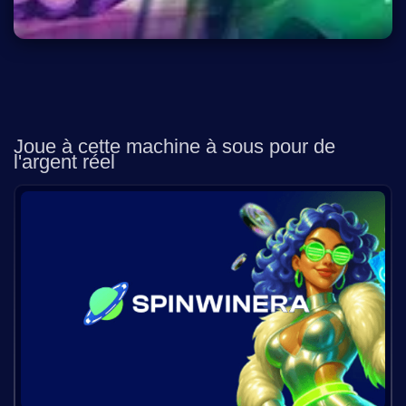
Joue à cette machine à sous pour de
l'argent réel