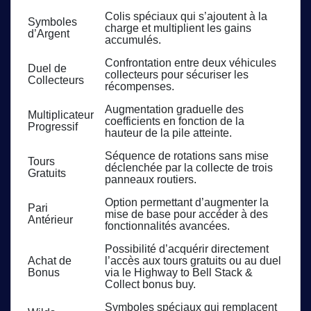
Colis spéciaux qui s’ajoutent à la
Symboles
charge et multiplient les gains
d’Argent
accumulés.
Confrontation entre deux véhicules
Duel de
collecteurs pour sécuriser les
Collecteurs
récompenses.
Augmentation graduelle des
Multiplicateur
coefficients en fonction de la
Progressif
hauteur de la pile atteinte.
Séquence de rotations sans mise
Tours
déclenchée par la collecte de trois
Gratuits
panneaux routiers.
Option permettant d’augmenter la
Pari
mise de base pour accéder à des
Antérieur
fonctionnalités avancées.
Possibilité d’acquérir directement
Achat de
l’accès aux tours gratuits ou au duel
Bonus
via le Highway to Bell Stack &
Collect bonus buy.
Symboles spéciaux qui remplacent