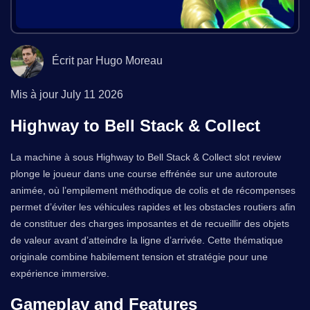
Écrit par Hugo Moreau
Mis à jour
July 11 2026
Highway to Bell Stack & Collect
La machine à sous Highway to Bell Stack & Collect slot review
plonge le joueur dans une course effrénée sur une autoroute
animée, où l’empilement méthodique de colis et de récompenses
permet d’éviter les véhicules rapides et les obstacles routiers afin
de constituer des charges imposantes et de recueillir des objets
de valeur avant d’atteindre la ligne d’arrivée. Cette thématique
originale combine habilement tension et stratégie pour une
expérience immersive.
Gameplay and Features