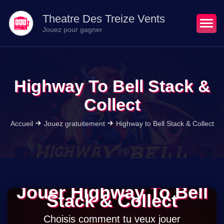
Theatre Des Treize Vents
Jouez pour gagner
Highway To Bell Stack &
Collect
Accueil
Jouez gratuitement
Highway to Bell Stack & Collect
Jouer Highway To Bell
Stack & Collect
Choisis comment tu veux jouer