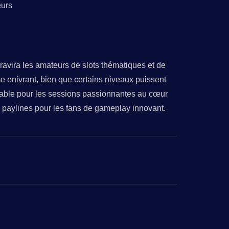
eurs
avira les amateurs de slots thématiques et de
e enivrant, bien que certains niveaux puissent
nable pour les sessions passionnantes au cœur
 paylines pour les fans de gameplay innovant.