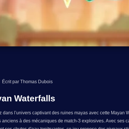
Écrit par Thomas Dubois
an Waterfalls
 dans l'univers captivant des ruines mayas avec cette Mayan Wat
 anciens à des mécaniques de match-3 explosives. Avec ses ca
et ses chutes d'eau tonitruantes, ce jeu propose des niveaux s