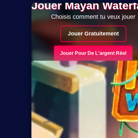
Jouer Mayan Waterf
Choisis comment tu veux jouer
Jouer Gratuitement
Jouer Pour De L'argent Réel