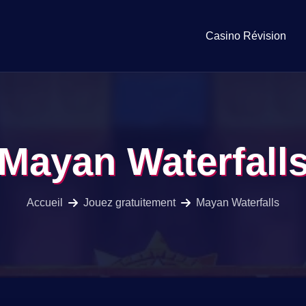
Casino Révision
Mayan Waterfall
Accueil
Jouez gratuitement
Mayan Waterfalls