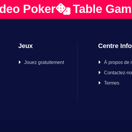
o Poker
Table Games
Jeux
Centre Inf
Jouez gratuitement
À propos de 
Contactez-n
Termes