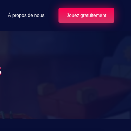
À propos de nous
Jouez gratuitement
s