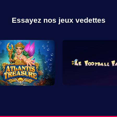
Essayez nos jeux vedettes