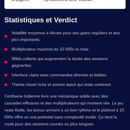
Statistiques et Verdict
Volatilité moyenne à élevée pour des gains réguliers et des
pics importants.
Multiplicateur maximal de 10 000x la mise.
Wilds collants qui augmentent la durée des sessions
gagnantes.
Interface claire avec commandes directes et lisibles.
Thème visuel riche et sonore épicé qui reste cohérent.
Confiserie Indienne livre une mécanique solide avec des
cascades efficaces et des multiplicateurs qui montent vite. Le jeu
reste fluide, les bonus arrivent à un bon rythme et le plafond à 10
000x offre un vrai potentiel sans complexité inutile. Ça tient la
route pour des sessions courtes ou plus longues.