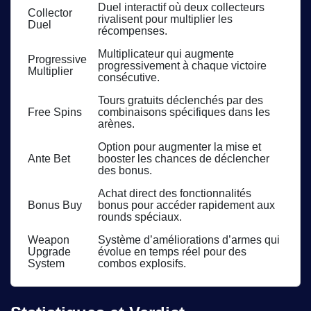
Duel interactif où deux collecteurs
Collector
rivalisent pour multiplier les
Duel
récompenses.
Multiplicateur qui augmente
Progressive
progressivement à chaque victoire
Multiplier
consécutive.
Tours gratuits déclenchés par des
Free Spins
combinaisons spécifiques dans les
arènes.
Option pour augmenter la mise et
Ante Bet
booster les chances de déclencher
des bonus.
Achat direct des fonctionnalités
Bonus Buy
bonus pour accéder rapidement aux
rounds spéciaux.
Weapon
Système d’améliorations d’armes qui
Upgrade
évolue en temps réel pour des
System
combos explosifs.