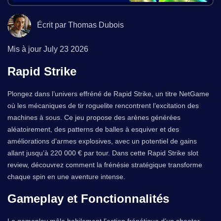
Écrit par Thomas Dubois
Mis à jour
July 23 2026
Rapid Strike
Plongez dans l’univers effréné de Rapid Strike, un titre NetGame
où les mécaniques de tir roguelite rencontrent l’excitation des
machines à sous. Ce jeu propose des arènes générées
aléatoirement, des patterns de balles à esquiver et des
améliorations d’armes explosives, avec un potentiel de gains
allant jusqu’à 220 000 € par tour. Dans cette Rapid Strike slot
review, découvrez comment la frénésie stratégique transforme
chaque spin en une aventure intense.
Gameplay et Fonctionnalités