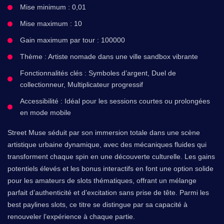
Mise minimum : 0,01
Mise maximum : 10
Gain maximum par tour : 100000
Thème : Artiste nomade dans une ville sandbox vibrante
Fonctionnalités clés : Symboles d’argent, Duel de
collectionneur, Multiplicateur progressif
Accessibilité : Idéal pour les sessions courtes ou prolongées
en mode mobile
Street Muse séduit par son immersion totale dans une scène
artistique urbaine dynamique, avec des mécaniques fluides qui
transforment chaque spin en une découverte culturelle. Les gains
potentiels élevés et les bonus interactifs en font une option solide
pour les amateurs de slots thématiques, offrant un mélange
parfait d’authenticité et d’excitation sans prise de tête. Parmi les
best paylines slots, ce titre se distingue par sa capacité à
renouveler l’expérience à chaque partie.