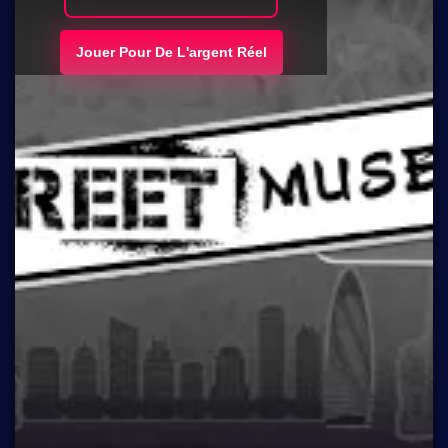
Jouer Pour De L'argent Réel