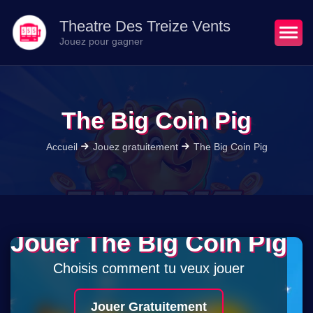
Theatre Des Treize Vents
Jouez pour gagner
The Big Coin Pig
Accueil
Jouez gratuitement
The Big Coin Pig
Jouer The Big Coin Pig
Choisis comment tu veux jouer
Jouer Gratuitement