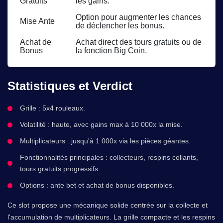
Gratuits
les gains.
Option pour augmenter les chances
Mise Ante
de déclencher les bonus.
Achat de
Achat direct des tours gratuits ou de
Bonus
la fonction Big Coin.
Statistiques et Verdict
Grille : 5x4 rouleaux.
Volatilité : haute, avec gains max à 10 000x la mise.
Multiplicateurs : jusqu'à 1 000x via les pièces géantes.
Fonctionnalités principales : collecteurs, respins collants,
tours gratuits progressifs.
Options : ante bet et achat de bonus disponibles.
Ce slot propose une mécanique solide centrée sur la collecte et
l'accumulation de multiplicateurs. La grille compacte et les respins