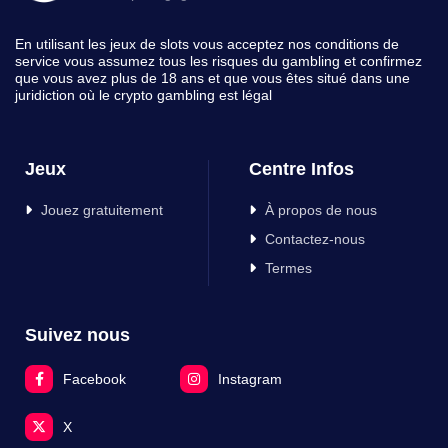
En utilisant les jeux de slots vous acceptez nos conditions de
service vous assumez tous les risques du gambling et confirmez
que vous avez plus de 18 ans et que vous êtes situé dans une
juridiction où le crypto gambling est légal
Jeux
Centre Infos
Jouez gratuitement
À propos de nous
Contactez-nous
Termes
Suivez nous
Facebook
Instagram
X