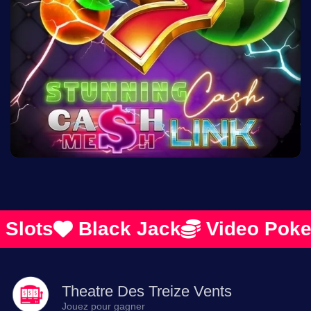
lots
Black Jack
Video Poker
Theatre Des Treize Vents
Jouez pour gagner