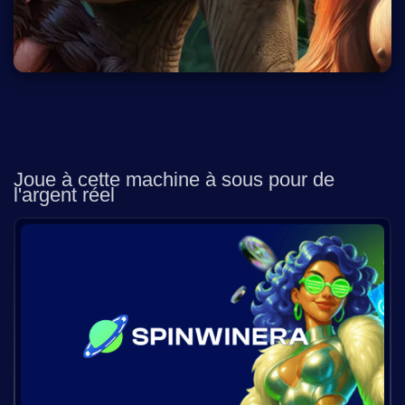
Joue à cette machine à sous pour de
l'argent réel