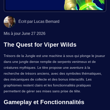
Écrit par Lucas Bernard
Mis à jour
June 27 2026
The Quest for Viper Wilds
Trésors de la Jungle est une machine à sous qui plonge le joueur
dans une jungle dense remplie de serpents venimeux et de
créatures mythiques. Le titre propose une aventure à la
recherche de trésors anciens, avec des symboles thématiques,
des mécaniques de collecte et des bonus interactifs. Les
graphismes restent clairs et les fonctionnalités pratiques
permettent de gérer ses mises sans prise de tête.
Gameplay et Fonctionnalités