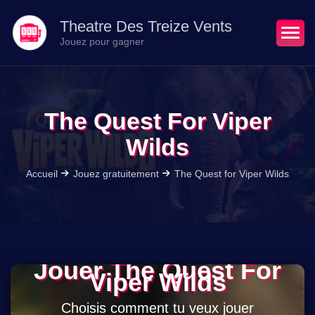
Theatre Des Treize Vents
Jouez pour gagner
The Quest For Viper
Wilds
Accueil
Jouez gratuitement
The Quest for Viper Wilds
Jouer The Quest For
Viper Wilds
Choisis comment tu veux jouer