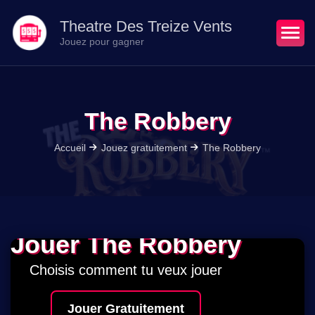
Theatre Des Treize Vents
Jouez pour gagner
The Robbery
Accueil
Jouez gratuitement
The Robbery
Jouer The Robbery
Choisis comment tu veux jouer
Jouer Gratuitement