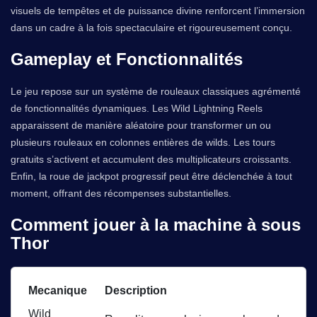
visuels de tempêtes et de puissance divine renforcent l’immersion
dans un cadre à la fois spectaculaire et rigoureusement conçu.
Gameplay et Fonctionnalités
Le jeu repose sur un système de rouleaux classiques agrémenté
de fonctionnalités dynamiques. Les Wild Lightning Reels
apparaissent de manière aléatoire pour transformer un ou
plusieurs rouleaux en colonnes entières de wilds. Les tours
gratuits s’activent et accumulent des multiplicateurs croissants.
Enfin, la roue de jackpot progressif peut être déclenchée à tout
moment, offrant des récompenses substantielles.
Comment jouer à la machine à sous
Thor
Mecanique
Description
Wild