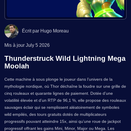
Écrit par Hugo Moreau
Mis à jour
July 5 2026
Thunderstruck Wild Lightning Mega
Moolah
Cette machine à sous plonge le joueur dans l’univers de la
mythologie nordique, où Thor déchaîne la foudre sur une grille de
cinq rouleaux et quarante lignes de paiement. Dotée d’une
volatilité élevée et d’un RTP de 96,1 %, elle propose des rouleaux
sauvages éclair qui se remplissent aléatoirement de symboles
wild empilés, des tours gratuits dotés de multiplicateurs
progressifs pouvant atteindre 15x, ainsi qu’une roue de jackpot
progressif offrant les gains Mini, Minor, Major ou Mega. Les