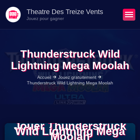
Theatre Des Treize Vents
Jouez pour gagner
Thunderstruck Wild
Lightning Mega Moolah
Accueil
Jouez gratuitement
Thunderstruck Wild Lightning Mega Moolah
Jouer Thunderstruck
Wild Lightning Mega
Moolah