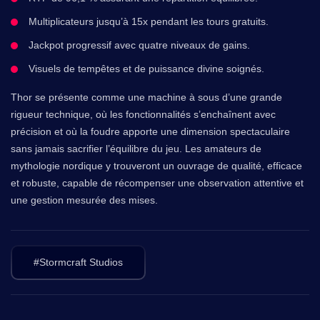
Multiplicateurs jusqu’à 15x pendant les tours gratuits.
Jackpot progressif avec quatre niveaux de gains.
Visuels de tempêtes et de puissance divine soignés.
Thor se présente comme une machine à sous d’une grande
rigueur technique, où les fonctionnalités s’enchaînent avec
précision et où la foudre apporte une dimension spectaculaire
sans jamais sacrifier l’équilibre du jeu. Les amateurs de
mythologie nordique y trouveront un ouvrage de qualité, efficace
et robuste, capable de récompenser une observation attentive et
une gestion mesurée des mises.
#Stormcraft Studios