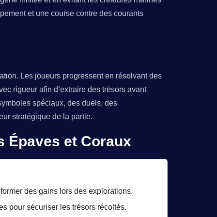
pement et une course contre des courants
tion. Les joueurs progressent en résolvant des
ec rigueur afin d’extraire des trésors avant
s symboles spéciaux, des duels, des
eur stratégique de la partie.
s Épaves et Coraux
former des gains lors des explorations.
s pour sécuriser les trésors récoltés.