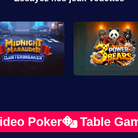
o Poker
Table Games