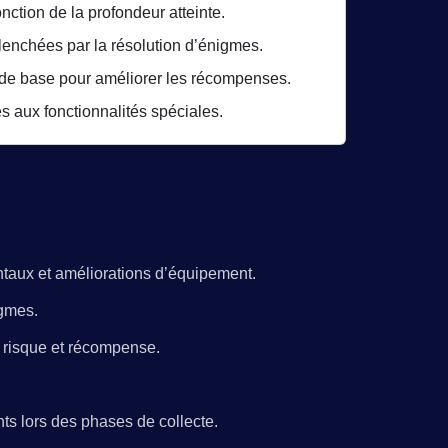
ction de la profondeur atteinte.
enchées par la résolution d’énigmes.
 de base pour améliorer les récompenses.
ès aux fonctionnalités spéciales.
taux et améliorations d’équipement.
igmes.
e risque et récompense.
nts lors des phases de collecte.