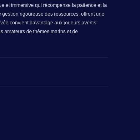
 et immersive qui récompense la patience et la
gestion rigoureuse des ressources, offrent une
evée convient davantage aux joueurs avertis
les amateurs de thèmes marins et de