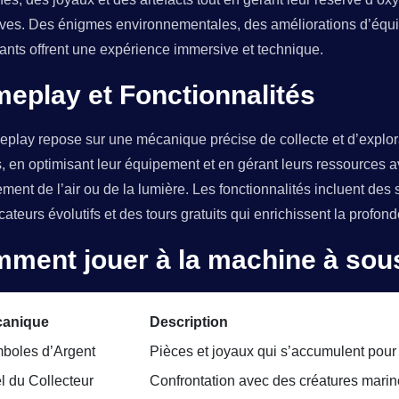
ves. Des énigmes environnementales, des améliorations d’équi
nts offrent une expérience immersive et technique.
eplay et Fonctionnalités
play repose sur une mécanique précise de collecte et d’explora
, en optimisant leur équipement et en gérant leurs ressources av
ement de l’air ou de la lumière. Les fonctionnalités incluent de
cateurs évolutifs et des tours gratuits qui enrichissent la profond
ment jouer à la machine à sou
anique
Description
boles d’Argent
Pièces et joyaux qui s’accumulent pour 
l du Collecteur
Confrontation avec des créatures marine