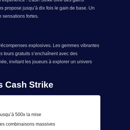
ns propose jusqu’à dix fois le gain de base. Un
 sensations fortes.
s récompenses explosives. Les gemmes vibrantes
s tours gratuits s’enchaînent avec des
née, invitant les joueurs à explorer un univers
s Cash Strike
usqu’à 500x la mise
 des combinaisons massives