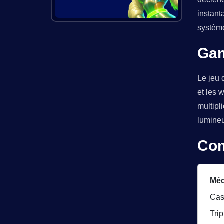
instant
système
Gam
Le jeu 
et les 
multipl
lumineu
Com
Méc
Cas
Trip