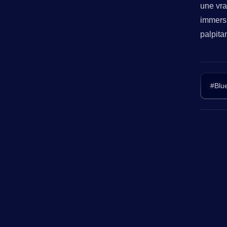
une vra
immersi
palpita
#Blu