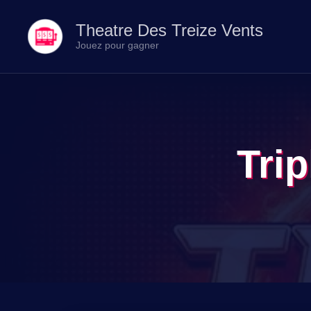
Theatre Des Treize Vents
Jouez pour gagner
Trip