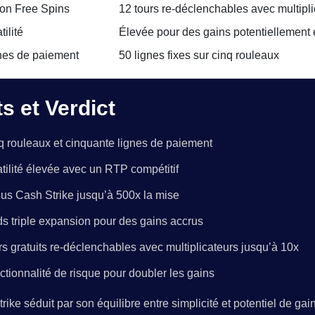
ion Free Spins
12 tours re-déclenchables avec multipli
tilité
Élevée pour des gains potentiellement 
nes de paiement
50 lignes fixes sur cinq rouleaux
ts et Verdict
q rouleaux et cinquante lignes de paiement
tilité élevée avec un RTP compétitif
us Cash Strike jusqu’à 500x la mise
ds triple expansion pour des gains accrus
s gratuits re-déclenchables avec multiplicateurs jusqu’à 10x
tionnalité de risque pour doubler les gains
rike séduit par son équilibre entre simplicité et potentiel de ga