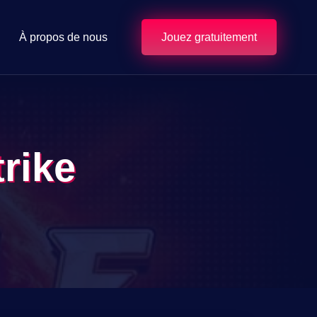
À propos de nous
Jouez gratuitement
trike