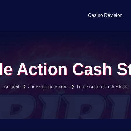
Casino Révision
le Action Cash S
Accueil
Jouez gratuitement
Triple Action Cash Strike