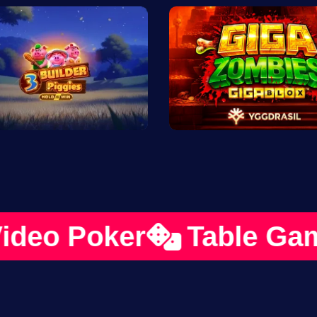
 Poker
Table Games