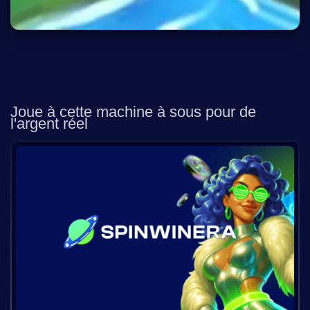
Joue à cette machine à sous pour de
l'argent réel