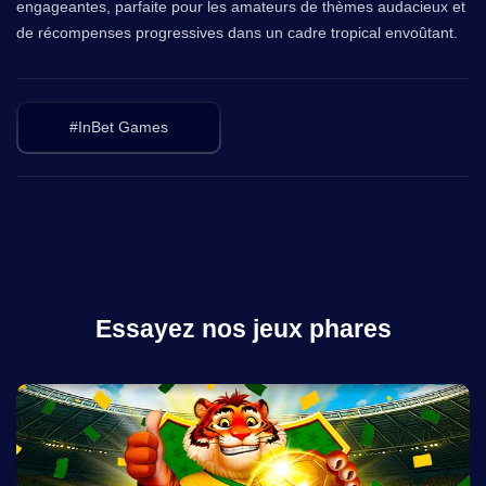
engageantes, parfaite pour les amateurs de thèmes audacieux et
de récompenses progressives dans un cadre tropical envoûtant.
#InBet Games
Essayez nos jeux phares