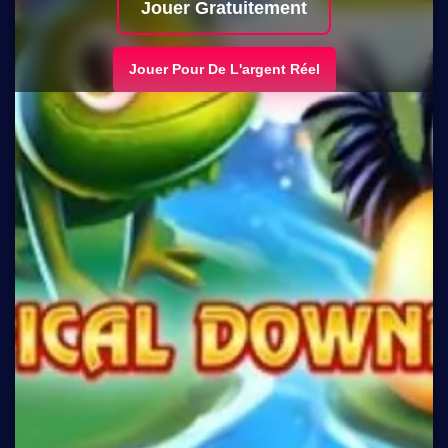
Jouer Gratuitement
Jouer Pour De L'argent Réel