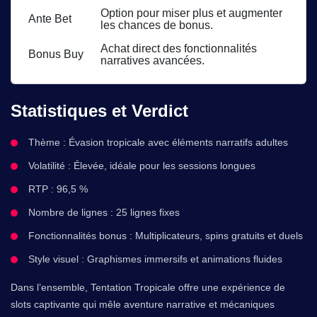
Option pour miser plus et augmenter
Ante Bet
les chances de bonus.
Achat direct des fonctionnalités
Bonus Buy
narratives avancées.
Statistiques et Verdict
Thème : Évasion tropicale avec éléments narratifs adultes
Volatilité : Élevée, idéale pour les sessions longues
RTP : 96,5 %
Nombre de lignes : 25 lignes fixes
Fonctionnalités bonus : Multiplicateurs, spins gratuits et duels
Style visuel : Graphismes immersifs et animations fluides
Dans l’ensemble, Tentation Tropicale offre une expérience de
slots captivante qui mêle aventure narrative et mécaniques