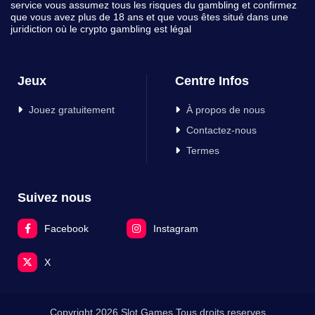
service vous assumez tous les risques du gambling et confirmez
que vous avez plus de 18 ans et que vous êtes situé dans une
juridiction où le crypto gambling est légal
Jeux
Centre Infos
Jouez gratuitement
À propos de nous
Contactez-nous
Termes
Suivez nous
Facebook
Instagram
X
Copyright 2026 Slot Games Tous droits reserves