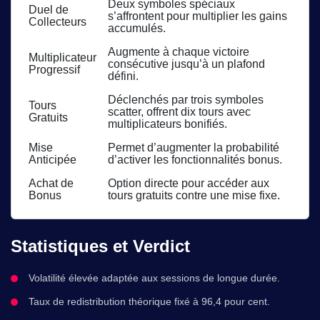
Deux symboles spéciaux
Duel de
s’affrontent pour multiplier les gains
Collecteurs
accumulés.
Augmente à chaque victoire
Multiplicateur
consécutive jusqu’à un plafond
Progressif
défini.
Déclenchés par trois symboles
Tours
scatter, offrent dix tours avec
Gratuits
multiplicateurs bonifiés.
Mise
Permet d’augmenter la probabilité
Anticipée
d’activer les fonctionnalités bonus.
Achat de
Option directe pour accéder aux
Bonus
tours gratuits contre une mise fixe.
Statistiques et Verdict
Volatilité élevée adaptée aux sessions de longue durée.
Taux de redistribution théorique fixé à 96,4 pour cent.