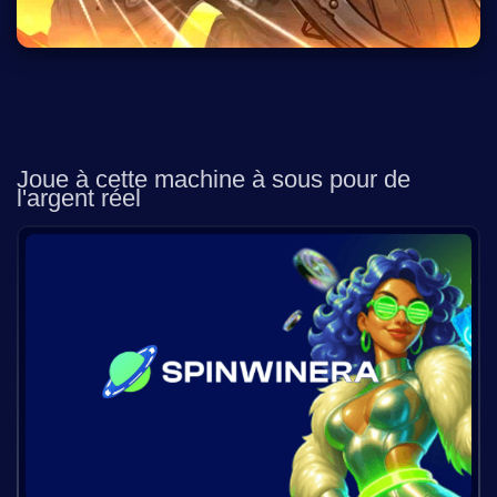
Joue à cette machine à sous pour de
l'argent réel