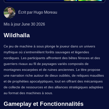
Écrit par Hugo Moreau
Mis à jour
June 30 2026
Wildhalla
Ce jeu de machine à sous plonge le joueur dans un univers
mythique où s’entremêlent forêts sauvages et légendes
nordiques. Les participants affrontent des bêtes féroces et des
guerriers rivaux au fil de paysages variés composés de
montagnes escarpées et de ruines anciennes. Le titre propose
une narration riche autour de dieux oubliés, de reliques maudites
et de prophéties apocalyptiques, tout en offrant des mécaniques
de collecte de ressources et des alliances stratégiques adaptées
au format des machines à sous.
Gameplay et Fonctionnalités