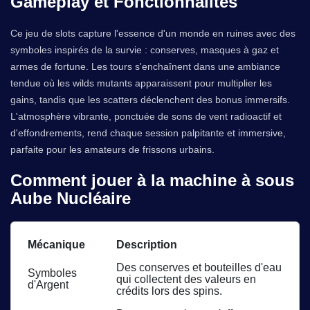
Gameplay et Fonctionnalités
Ce jeu de slots capture l'essence d'un monde en ruines avec des
symboles inspirés de la survie : conserves, masques à gaz et
armes de fortune. Les tours s'enchaînent dans une ambiance
tendue où les wilds mutants apparaissent pour multiplier les
gains, tandis que les scatters déclenchent des bonus immersifs.
L'atmosphère vibrante, ponctuée de sons de vent radioactif et
d'effondrements, rend chaque session palpitante et immersive,
parfaite pour les amateurs de frissons urbains.
Comment jouer à la machine à sous
Aube Nucléaire
Mécanique
Description
Des conserves et bouteilles d'eau
Symboles
qui collectent des valeurs en
d'Argent
crédits lors des spins.