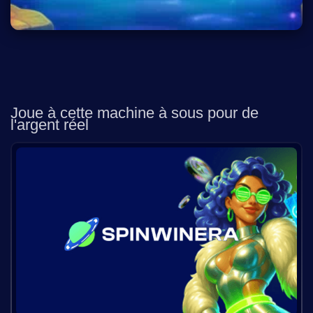
Joue à cette machine à sous pour de
l'argent réel