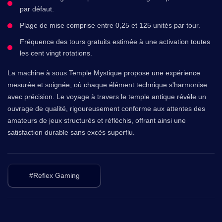
par défaut.
Plage de mise comprise entre 0,25 et 125 unités par tour.
Fréquence des tours gratuits estimée à une activation toutes
les cent vingt rotations.
La machine à sous Temple Mystique propose une expérience
mesurée et soignée, où chaque élément technique s'harmonise
avec précision. Le voyage à travers le temple antique révèle un
ouvrage de qualité, rigoureusement conforme aux attentes des
amateurs de jeux structurés et réfléchis, offrant ainsi une
satisfaction durable sans excès superflu.
#Reflex Gaming